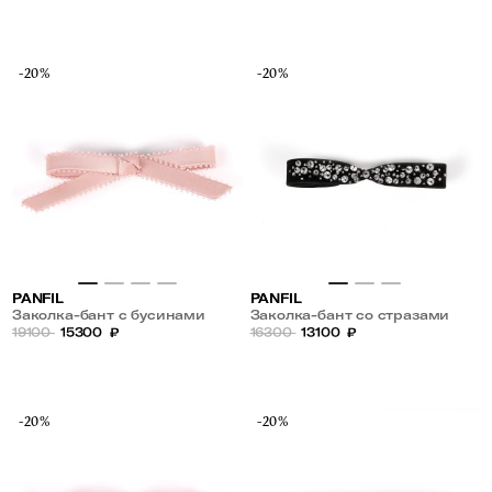
-20%
-20%
PANFIL
PANFIL
Заколка-бант с бусинами
Заколка-бант со стразами
19100
15300
₽
16300
13100
₽
-20%
-20%