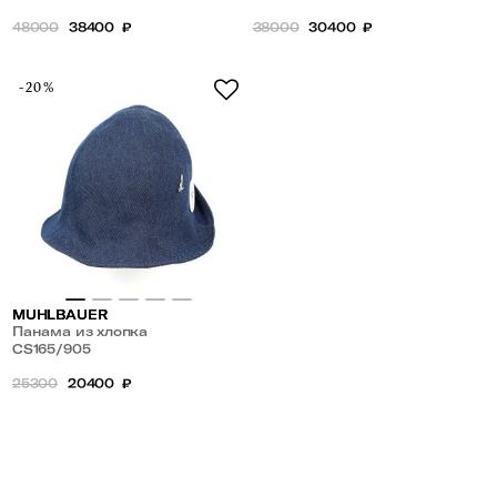
48000
38400
₽
38000
30400
₽
-20%
MUHLBAUER
Панама из хлопка
CS165/905
25300
20400
₽