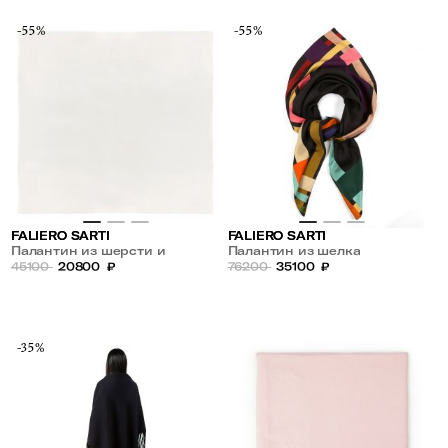
-55%
-55%
FALIERO SARTI
FALIERO SARTI
Палантин из шерсти и
Палантин из шелка
кашемира
45100
20800
₽
76200
35100
₽
-35%