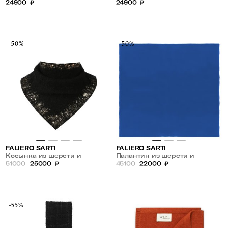
24900
₽
24900
₽
-50%
-50%
FALIERO SARTI
FALIERO SARTI
Косынка из шерсти и
Палантин из шерсти и
кашемира
51000
25000
₽
кашемира
45100
22000
₽
-55%