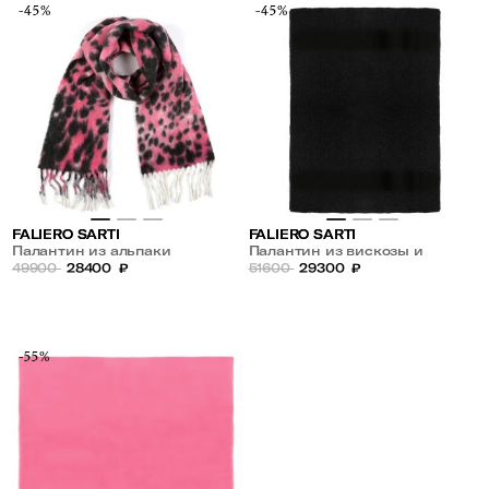
-45%
-45%
FALIERO SARTI
FALIERO SARTI
Палантин из альпаки
Палантин из вискозы и
49900
28400
₽
кашемира
51600
29300
₽
-55%