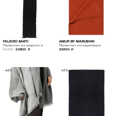
AMUR BY MARUSHIK
FALIERO SARTI
Палантин из кашемира
Палантин из шерсти и
24900
₽
кашемира
53700
24800
₽
-60%
-45%