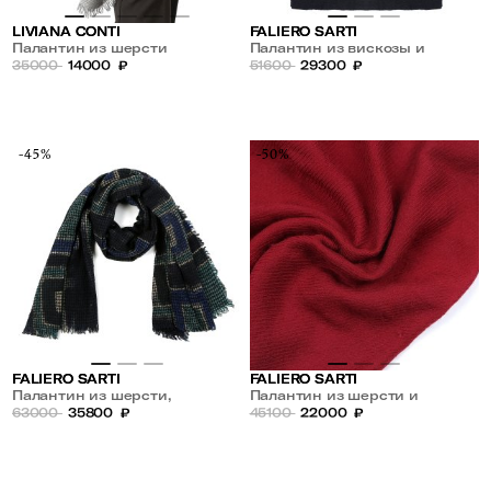
LIVIANA CONTI
FALIERO SARTI
Палантин из шерсти
Палантин из вискозы и
35000
14000
₽
кашемира
51600
29300
₽
-45%
-50%
FALIERO SARTI
FALIERO SARTI
Палантин из шерсти,
Палантин из шерсти и
кашемира и шелка
63000
35800
₽
кашемира
45100
22000
₽