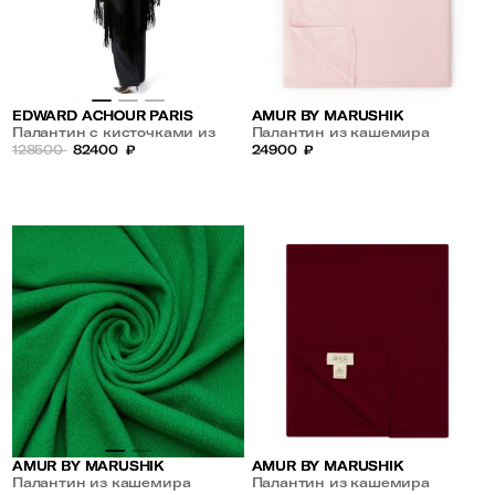
AMUR BY MARUSHIK
EDWARD ACHOUR PARIS
Палантин из кашемира
Палантин с кисточками из
24900
₽
шерсти и кашемира
128500
82400
₽
AMUR BY MARUSHIK
AMUR BY MARUSHIK
Палантин из кашемира
Палантин из кашемира