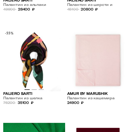
FALIERO SARTI
FALIERO SARTI
Палантин из альпаки
Палантин из шерсти и
49900
28400
₽
кашемира
45100
20800
₽
-55%
AMUR BY MARUSHIK
FALIERO SARTI
Палантин из кашемира
Палантин из шелка
24900
₽
76200
35100
₽