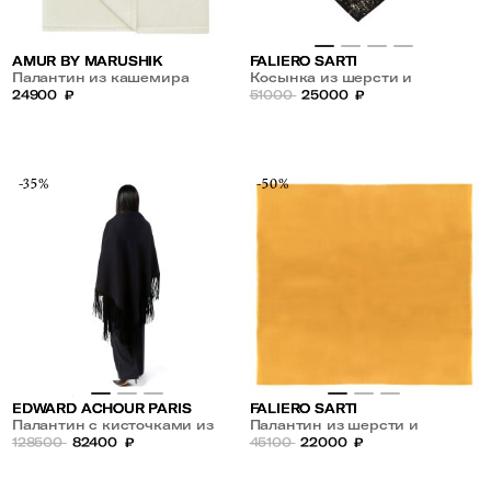
AMUR BY MARUSHIK
FALIERO SARTI
Палантин из кашемира
Косынка из шерсти и
24900
₽
кашемира
51000
25000
₽
-35%
-50%
EDWARD ACHOUR PARIS
FALIERO SARTI
Палантин с кисточками из
Палантин из шерсти и
шерсти и кашемира
128500
82400
₽
кашемира
45100
22000
₽