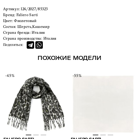
Артикул:
I24/2027/85323
Бренд:
Faliero Sarti
Цвет:
Фиолетовый
Состав:
Шерсть,Кашемир
Страна бренда:
Италия
Страна производства:
Италия
Поделиться:
ПОХОЖИЕ МОДЕЛИ
-45%
-55%