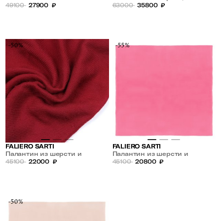
49100
27900
₽
кашемира и шелка
63000
35800
₽
-50%
-55%
FALIERO SARTI
FALIERO SARTI
Палантин из шерсти и
Палантин из шерсти и
кашемира
45100
22000
₽
кашемира
45100
20800
₽
-50%