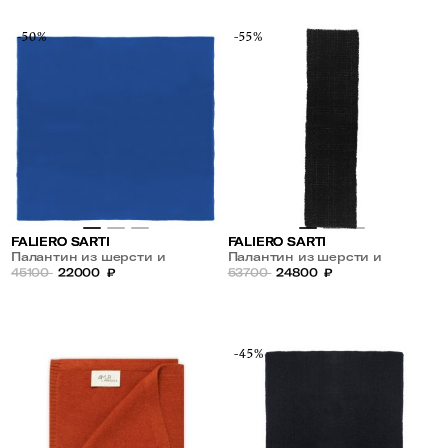
-50%
-55%
FALIERO SARTI
FALIERO SARTI
Палантин из шерсти и
Палантин из шерсти и
кашемира
45100
22000
₽
кашемира
53700
24800
₽
-45%