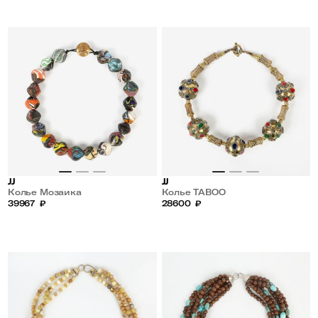
JJ
JJ
Колье Мозаика
Колье TABOO
39967
₽
28600
₽