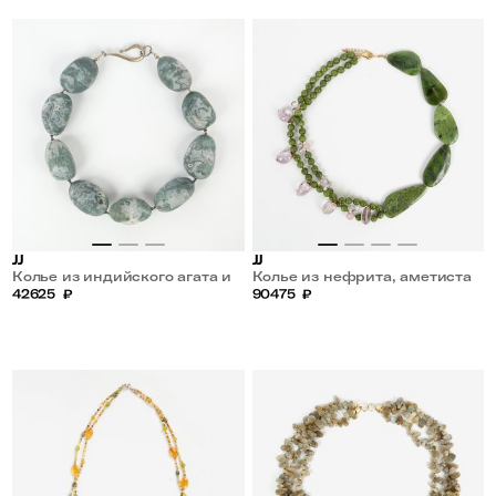
JJ
JJ
Колье из индийского агата и
Колье из нефрита, аметиста
кварца
42625
₽
и кварца
90475
₽