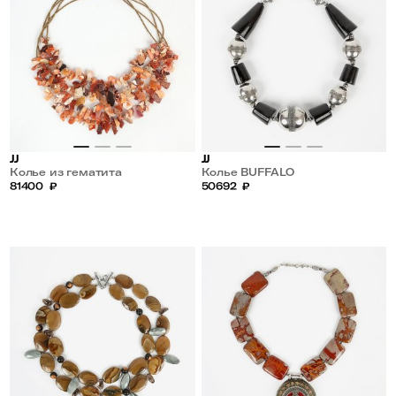
JJ
JJ
Колье из гематита
Колье BUFFALO
81400
₽
50692
₽