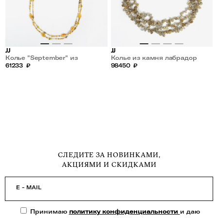
JJ
JJ
Колье "September" из
Колье из камня лабрадор
граната,жёлтого
61233
₽
98450
₽
опала,флюорита,гематита и
жадеита
СЛЕДИТЕ ЗА НОВИНКАМИ,
АКЦИЯМИ И СКИДКАМИ
E - MAIL
Принимаю
политику конфиденциальности
и даю