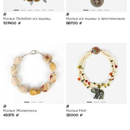
JJ
JJ
Колье October из яшмы,
Колье из яшмы с винтажным
хризоберилла и эбенового
107400
₽
кулоном подвеска-амулет
69700
₽
дерева
JJ
JJ
Колье Живопись
Колье Holi
45375
₽
32000
₽