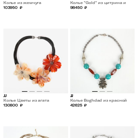
Колье из жемчуга
Колье "Gold" из цитрина и
103950
₽
перламутра
98450
₽
JJ
JJ
Колье Цветы из агата
Колье Boghdad из красной
130800
₽
яшмы и магнетиза
42625
₽