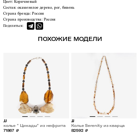
Цвет:
Коричневый
Состав:
окаменелое дерево, рог, бивень
Страна бренда:
Россия
Страна производства:
Россия
Поделиться:
ПОХОЖИЕ МОДЕЛИ
JJ
JJ
колье " Цикады" из нефрита
Колье Serenity из кварца
и агата
71867
₽
82592
₽