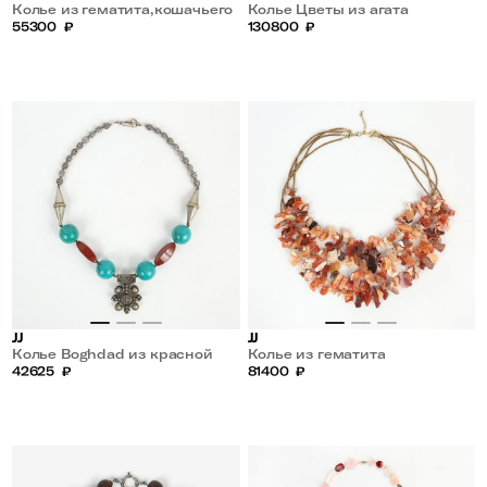
Колье из гематита,кошачьего
Колье Цветы из агата
глаза и винтажных монет
55300
₽
130800
₽
JJ
JJ
Колье Boghdad из красной
Колье из гематита
яшмы и магнетиза
42625
₽
81400
₽