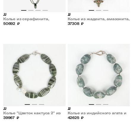
JJ
JJ
Колье из серафинита,
Колье из жадеита, амазонита,
празеолита и хризоберила
50692
₽
лазурита и винтажных бусин
37308
₽
JJ
JJ
Колье "Цветок кактуса 2" из
Колье из индийского агата и
жемчуга и хризотила
39967
₽
кварца
42625
₽