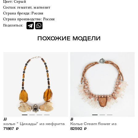
Цвет:
Серый
Состав:
гематит, магнезит
Страна бренда:
Россия
Страна производства:
Россия
Поделиться:
ПОХОЖИЕ МОДЕЛИ
JJ
JJ
колье " Цикады" из нефрита
Колье Cream flower из
и агата
71867
₽
турмалина, кварца и яшмы
82592
₽