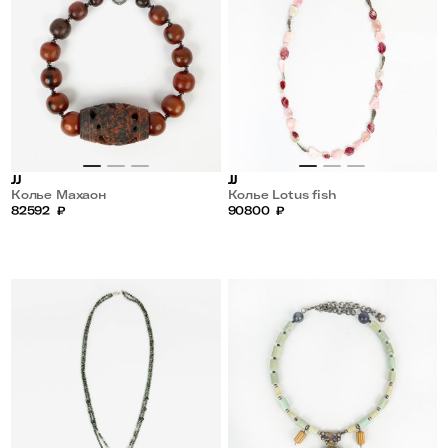
JJ
JJ
Колье Махаон
Колье Lotus fish
82592
₽
90800
₽