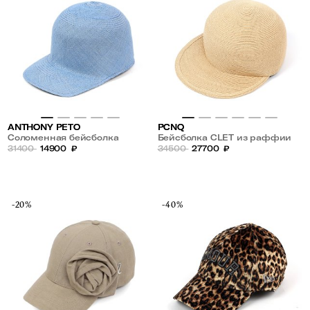
ANTHONY PETO
PCNQ
Соломенная бейсболка
Бейсболка CLET из раффии
31400
14900
₽
34500
27700
₽
-20%
-40%