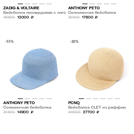
ZADIG & VOLTAIRE
ANTHONY PETO
Бейсболка леопардовая с лого
Соломенная бейсболка
19300
12000
₽
31400
17800
₽
-55%
-20%
ANTHONY PETO
PCNQ
Соломенная бейсболка
Бейсболка CLET из раффии
31400
14900
₽
34500
27700
₽