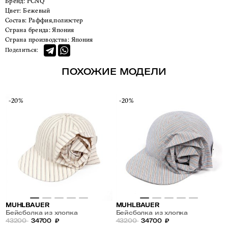
Бренд:
PCNQ
Цвет:
Бежевый
Состав:
Раффия,полиэстер
Страна бренда:
Япония
Страна производства:
Япония
Поделиться:
ПОХОЖИЕ МОДЕЛИ
-20%
-20%
MUHLBAUER
MUHLBAUER
Бейсболка из хлопка
Бейсболка из хлопка
43200
34700
₽
43200
34700
₽