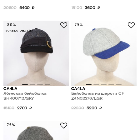
20600
5400
₽
18100
3600
₽
-80%
-75%
только онлайн
CA4LA
CA4LA
Женская бейсболка
Бейсболка из шерсти CF
SHK00712/GRY
BASQUE BALL CAP
ZKN02276/LGR
15100
2700
₽
22200
5200
₽
-75%