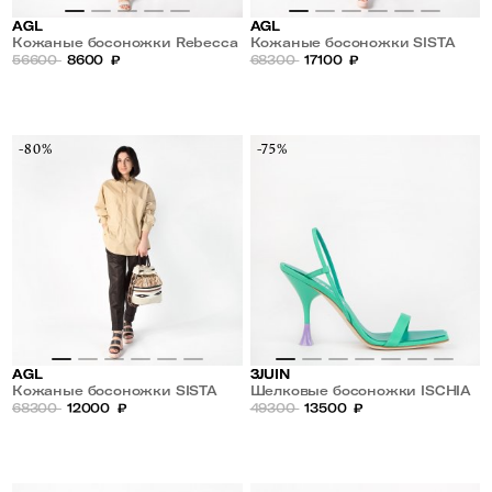
AGL
AGL
Кожаные босоножки Rebecca
Кожаные босоножки SISTA
56600
8600
₽
MULTIBAND на высокой
68300
17100
₽
платформе
-80%
-75%
AGL
3JUIN
Кожаные босоножки SISTA
Шелковые босоножки ISCHIA
MULTIBAND на высокой
68300
12000
₽
095
49300
13500
₽
платформе