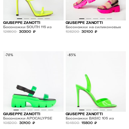
GIUSEPPE ZANOTTI
GIUSEPPE ZANOTTI
Босоножки SOUTH 115 из
Босоножки на силиконовых
лакированной кожи
126600
30300
₽
ремешках APOCALYPSE
108200
30100
₽
-70%
-85%
GIUSEPPE ZANOTTI
GIUSEPPE ZANOTTI
Босоножки APOCALYPSE
Босоножки BASIC 105 из
108200
30100
₽
лакированной кожи
104500
15800
₽