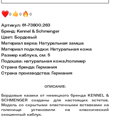
0
0
0
Артикул:
61-73800.263
Бренд
:
Kennel & Schmenger
Цвет
:
Бордовый
Материал верха
:
Натуральная замша
Материал подкладки
:
Натуральная кожа
Размер каблука, см
:
5
Подошва
:
натуральная кожа/полимер
Страна бренда
:
Германия
Страна производства
:
Германия
ОПИСАНИЕ:
Бордовые казаки от немецкого бренда KENNEL &
SCHMENGER созданы для настоящих эстетов.
Модель со скрытыми эластичными вставками на
голенище установили на классический
скошенный каблук.