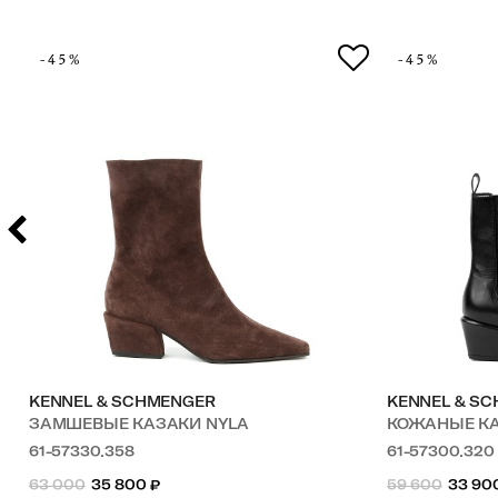
-45%
-45%
KENNEL & SCHMENGER
KENNEL & S
ЗАМШЕВЫЕ КАЗАКИ NYLA
КОЖАНЫЕ К
61-57330.358
61-57300.320
63 000
35 800
₽
59 600
33 90