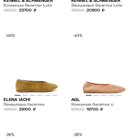
KENNEL & SCHMENGER
KENNEL & SCHMENGER
Кожаные балетки Lola
Замшевые балетки Lola
48200
23700
₽
48200
20900
₽
-40%
-65%
ELENA IACHI
AGL
Замшевые балетки
Кожаные балетки с
46500
28100
₽
перфорацией
54500
18700
₽
-20%
-20%