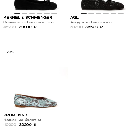
KENNEL & SCHMENGER
AGL
Замшевые балетки Lola
Ажурные балетки с
48200
20900
₽
квадратным мысом
59200
35600
₽
-20%
PROMENADE
Кожаные балетки
40200
32200
₽