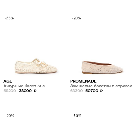
-35%
-20%
AGL
PROMENADE
Ажурные балетки с
Замшевые балетки в стразах
квадратным мысом
59200
38000
₽
63300
50700
₽
-20%
-50%