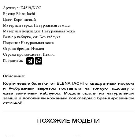
Артикул:
E4619/NOC
Бренд:
Elena Iachi
Цвет:
Коричневый
Материал верха:
Натуральная замша
Материал подкладки:
Натуральная кожа
Размер каблука, см:
Без каблука
Подошва:
Натуральная кожа
Страна бренда:
Италия
Страна производства:
Италия
Поделиться:
Описание:
Коричневые балетки от ELENA IACHI с квадратным носком
и V-образным вырезом поставили на тонкую подошву с
едва заметным каблуком. Модель сшили из натуральной
замши и дополнили кожаным подкладом с брендированной
стелькой.
ПОХОЖИЕ МОДЕЛИ