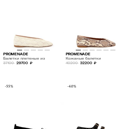
PROMENADE
PROMENADE
Балетки плетеные из
Кожаные балетки
текстиля
37100
29700
₽
40200
32200
₽
-55%
-40%