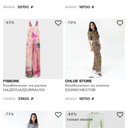
83400
25700
₽
64300
18700
₽
-65%
-70%
FISSORE
CHLOE STORE
Комбинезон из шелка
Комбинезон из хлопка
HAZZ01/AZZURRA1/03
E23561/HECTOR
113400
37400
₽
64300
18700
₽
-75%
-80%
только онлайн