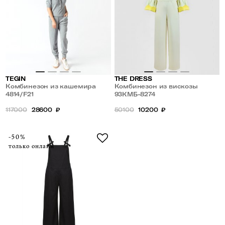
TEGIN
THE DRESS
Комбинезон из кашемира
Комбинезон из вискозы
4814/F21
93КМБ-8274
117000
28600
₽
50100
10200
₽
-50%
только онлайн