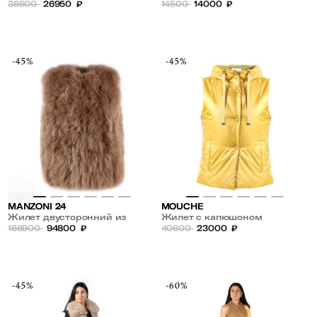
38500
26950
₽
14500
14000
₽
-45%
-45%
MANZONI 24
MOUCHE
Жилет двусторонний из
Жилет с капюшоном
овчины
166900
94800
₽
40600
23000
₽
-45%
-60%