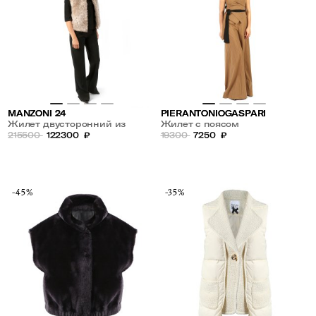
MANZONI 24
PIERANTONIOGASPARI
Жилет двусторонний из
Жилет с поясом
овчины
215500
122300
₽
19300
7250
₽
-45%
-35%