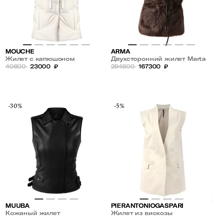
MOUCHE
ARMA
Жилет с капюшоном
Двухсторонний жилет Marta
40600
23000
₽
из овчины
294800
167300
₽
-30%
-5%
MUUBA
PIERANTONIOGASPARI
Кожаный жилет
Жилет из вискозы