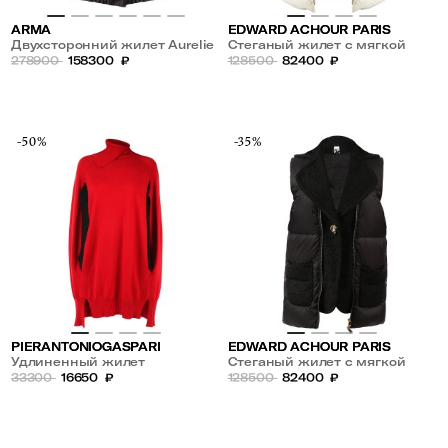
ARMA
EDWARD ACHOUR PARIS
Двухсторонний жилет Aurelie
Стеганый жилет с мягкой
из овчины
278900
158300
₽
текстурной отделкой и
128500
82400
₽
объемным воротником
-50%
-35%
PIERANTONIOGASPARI
EDWARD ACHOUR PARIS
Удлиненный жилет
Стеганый жилет с мягкой
33300
16650
₽
текстурной отделкой и
128500
82400
₽
объемным воротником