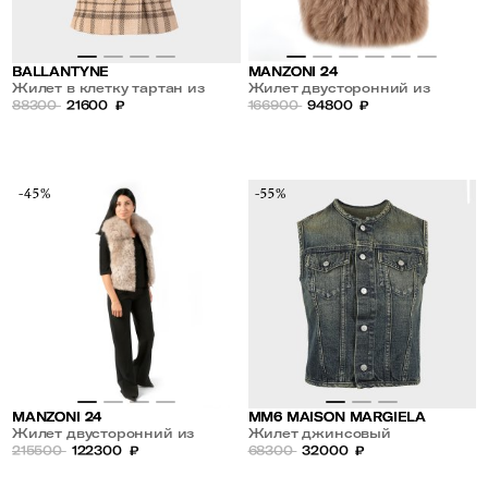
BALLANTYNE
MANZONI 24
Жилет в клетку тартан из
Жилет двусторонний из
шерстии кашемира
88300
21600
₽
овчины
166900
94800
₽
-45%
-55%
MANZONI 24
MM6 MAISON MARGIELA
Жилет двусторонний из
Жилет джинсовый
овчины
215500
122300
₽
68300
32000
₽