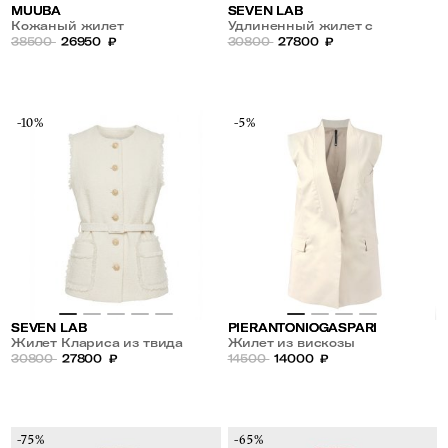
MUUBA
SEVEN LAB
Кожаный жилет
Удлиненный жилет с
38500
26950
₽
разрезами
30800
27800
₽
-10%
-5%
SEVEN LAB
PIERANTONIOGASPARI
Жилет Клариса из твида
Жилет из вискозы
30800
27800
₽
14500
14000
₽
-75%
-65%