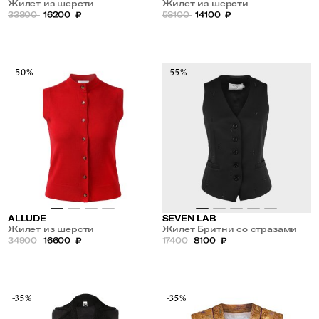
Жилет из шерсти
Жилет из шерсти
33800
16200
₽
58100
14100
₽
-50%
-55%
ALLUDE
SEVEN LAB
Жилет из шерсти
Жилет Бритни со стразами
34900
16600
₽
17400
8100
₽
-35%
-35%