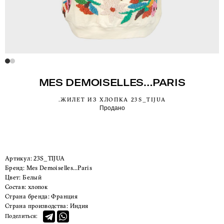
MES DEMOISELLES…PARIS
.ЖИЛЕТ ИЗ ХЛОПКА 23S_TIJUA
Продано
Артикул:
23S_TIJUA
Бренд:
Mes Demoiselles…Paris
Цвет:
Белый
Состав:
хлопок
Страна бренда:
Франция
Страна производства:
Индия
Поделиться: