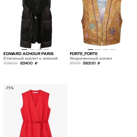
EDWARD ACHOUR PARIS
FORTE_FORTE
Стеганый жилет с мягкой
Укороченный жилет
текстурной отделкой и
128500
82400
₽
91100
58200
₽
объемным воротником
-75%