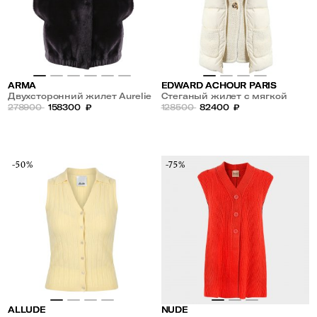
ARMA
EDWARD ACHOUR PARIS
Двухсторонний жилет Aurelie
Стеганый жилет с мягкой
из овчины
278900
158300
₽
текстурной отделкой и
128500
82400
₽
объемным воротником
-50%
-75%
ALLUDE
NUDE