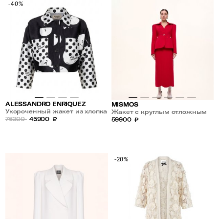
-40%
ALESSANDRO ENRIQUEZ
MISMOS
Укороченный жакет из хлопка
Жакет с круглым отложным
76300
45900
₽
воротником
59900
₽
-20%