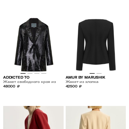
ADDICTED TO
AMUR BY MARUSHIK
Жакет свободного кроя из
Жакет из хлопка
пайеток
48000
₽
42500
₽