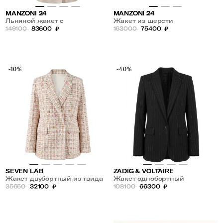
MANZONI 24
MANZONI 24
Льняной жакет с
Жакет из шерсти
добавлением шерсти и шелка
149100
83600
₽
163000
75400
₽
-10%
-40%
SEVEN LAB
ZADIG & VOLTAIRE
Жакет двубортный из твида
Жакет однобортный
35650
32100
₽
108100
66300
₽