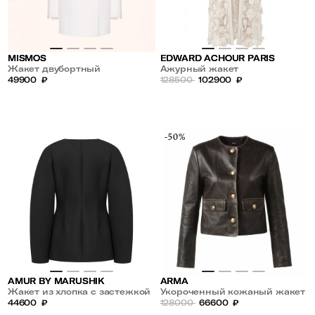
MISMOS
EDWARD ACHOUR PARIS
Жакет двубортный
Ажурный жакет
49900
₽
128500
102900
₽
-50%
AMUR BY MARUSHIK
ARMA
Жакет из хлопка с застежкой
Укороченный кожаный жакет
на одну пуговицу
44600
₽
128000
66600
₽