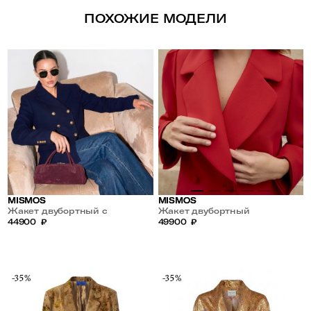
ПОХОЖИЕ МОДЕЛИ
MISMOS
MISMOS
Жакет двубортный с
Жакет двубортный
метталическими пуговицами
44900
₽
49900
₽
-35%
-35%