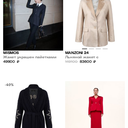
MISMOS
MANZONI 24
Жакет украшен пайетками
Льняной жакет с
49900
₽
добавлением шерсти и шелка
149100
83600
₽
-40%