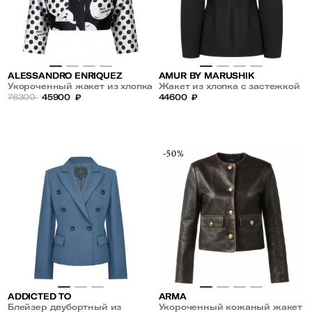
ALESSANDRO ENRIQUEZ
AMUR BY MARUSHIK
Укороченный жакет из хлопка
Жакет из хлопка с застежкой
76300
45900
₽
на одну пуговицу
44600
₽
-50%
ADDICTED TO
ARMA
Блейзер двубортный из
Укороченный кожаный жакет