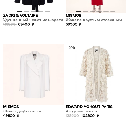
ZADIG & VOLTAIRE
MISMOS
Удлиненный жакет из шерсти
Жакет с круглым отложным
и кашемира
113300
69400
₽
воротником
59900
₽
-20%
MISMOS
EDWARD ACHOUR PARIS
Жакет двубортный
Ажурный жакет
49900
₽
128500
102900
₽