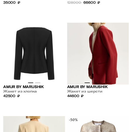
шерсти шелка
35000
₽
128000
66600
₽
AMUR BY MARUSHIK
AMUR BY MARUSHIK
Жакет из хлопка
Жакет из шерсти
42500
₽
44600
₽
-50%