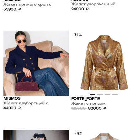
Жилет укороченный
Жакет прямого кроя с
24900
₽
атласным лацканом
59900
₽
-35%
MISMOS
FORTE_FORTE
Жакет двубортный с
Жакет с поясом
метталическими пуговицами
44900
₽
128500
82000
₽
-45%