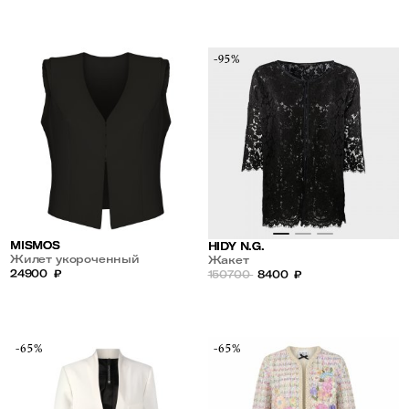
-95%
MISMOS
HIDY N.G.
Жилет укороченный
Жакет
24900
₽
150700
8400
₽
-65%
-65%