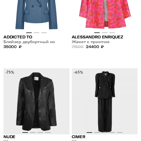
ADDICTED TO
ALESSANDRO ENRIQUEZ
Блейзер двубортный из
Жакет с принтом
шерсти шелка
35000
₽
71500
24400
₽
-75%
-65%
NUDE
CIMER