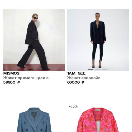
MISMOS
TAMI GEE
Жакет прямого кроя с
Жакет оверсайз
атласным лацканом
59900
₽
60000
₽
-65%