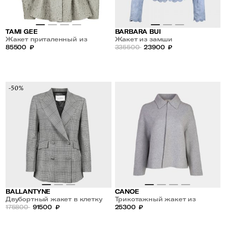
TAMI GEE
BARBARA BUI
Жакет приталенный из
Жакет из замши
жаккарда
85500
₽
335500
23900
₽
-50%
BALLANTYNE
CANOE
Двубортный жакет в клетку
Трикотажный жакет из
175800
91500
₽
шерсти
25300
₽