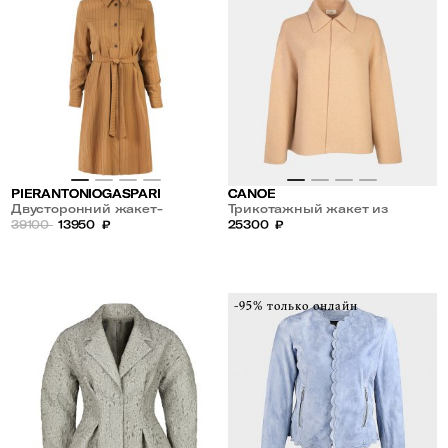
PIERANTONIOGASPARI
CANOE
Двусторонний жакет-
Трикотажный жакет из
рубашка
39100
13950
₽
шерсти
25300
₽
-95% только онлайн