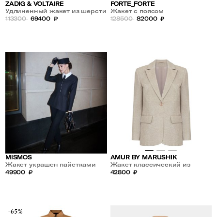
ZADIG & VOLTAIRE
FORTE_FORTE
Удлиненный жакет из шерсти
Жакет с поясом
и кашемира
113300
69400
₽
128500
82000
₽
MISMOS
AMUR BY MARUSHIK
Жакет украшен пайетками
Жакет классический из
49900
₽
премиального льна Звездная
42800
₽
Пыль
-65%