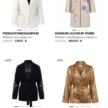
PIERANTONIOGASPARI
EDWARD ACHOUR PARIS
Жакет из шерсти
Жакет свободного кроя с
35500
13100
₽
цветочной вышивкой
134000
49000
₽
-40%
-35%