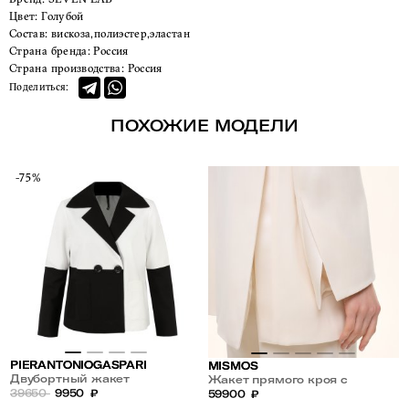
Цвет:
Голубой
Состав:
вискоза,полиэстер,эластан
Страна бренда:
Россия
Страна производства:
Россия
Поделиться:
ПОХОЖИЕ МОДЕЛИ
-75%
PIERANTONIOGASPARI
MISMOS
Двубортный жакет
Жакет прямого кроя с
39650
9950
₽
атласным лацканом
59900
₽