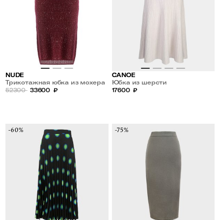
NUDE
CANOE
Трикотажная юбка из мохера
Юбка из шерсти
с пайетками
52300
33600
₽
17600
₽
-60%
-75%