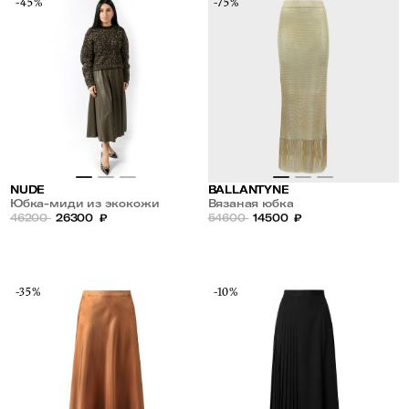
-45%
-75%
NUDE
BALLANTYNE
Юбка-миди из экокожи
Вязаная юбка
46200
26300
₽
54600
14500
₽
-35%
-10%