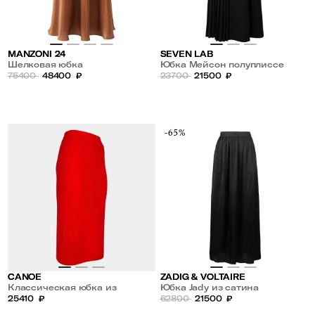
MANZONI 24
SEVEN LAB
Шелковая юбка
Юбка Мейсон полуплиссе
75400
48400
₽
23700
21500
₽
-65%
CANOE
ZADIG & VOLTAIRE
Классическая юбка из
Юбка Jady из сатина
кашемира и шерсти
25410
₽
62800
21500
₽