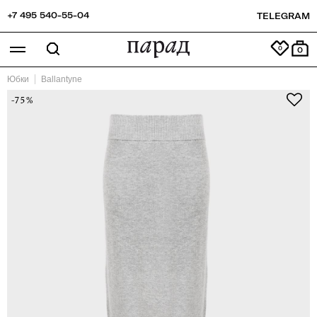
+7 495 540-55-04
TELEGRAM
0
Юбки
Ballantyne
-75%