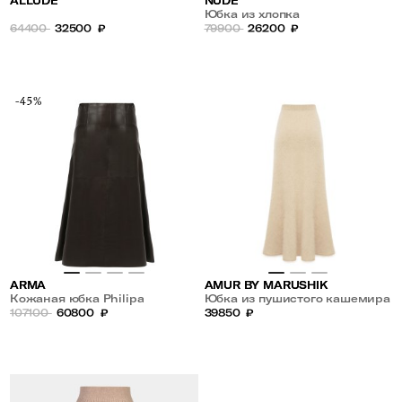
ALLUDE
NUDE
Юбка из хлопка
64400
32500
₽
79900
26200
₽
-45%
ARMA
AMUR BY MARUSHIK
Кожаная юбка Philipa
Юбка из пушистого кашемира
107100
60800
₽
39850
₽