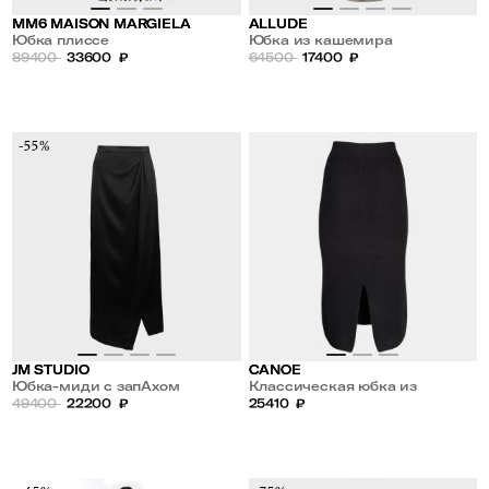
MM6 MAISON MARGIELA
ALLUDE
Юбка плиссе
Юбка из кашемира
89400
33600
₽
64500
17400
₽
-55%
JM STUDIO
CANOE
Юбка-миди с запАхом
Классическая юбка из
49400
22200
₽
кашемира и шерсти
25410
₽