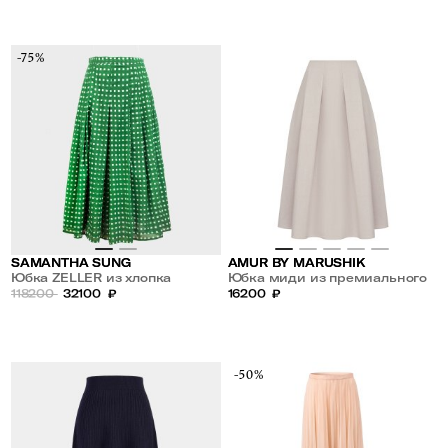
-75%
SAMANTHA SUNG
AMUR BY MARUSHIK
Юбка ZELLER из хлопка
Юбка миди из премиального
118200
32100
₽
льна Нежный Беж
16200
₽
-50%