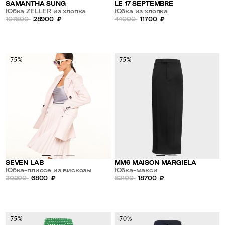
SAMANTHA SUNG
LE 17 SEPTEMBRE
Юбка ZELLER из хлопка
Юбка из хлопка
107800
28900
₽
44000
11700
₽
-75%
-75%
SEVEN LAB
MM6 MAISON MARGIELA
Юбка-плиссе из вискозы
Юбка-макси
30200
6800
₽
82100
18700
₽
-75%
-70%