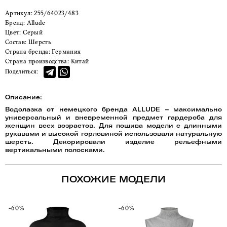
Артикул:
255/64023/483
Бренд:
Allude
Цвет:
Серый
Состав:
Шерсть
Страна бренда:
Германия
Страна производства:
Китай
Поделиться:
Описание:
Водолазка от немецкого бренда ALLUDE – максимально
универсальный и вневременной предмет гардероба для
женщин всех возрастов. Для пошива модели с длинными
рукавами и высокой горловиной использовали натуральную
шерсть. Декорировали изделие рельефными
вертикальными полосками.
ПОХОЖИЕ МОДЕЛИ
-60%
-60%