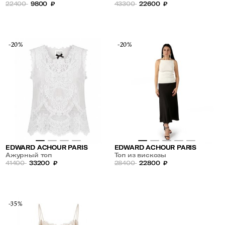
22400
9800
₽
43300
22600
₽
-20%
-20%
EDWARD ACHOUR PARIS
EDWARD ACHOUR PARIS
Ажурный топ
Топ из вискозы
41400
33200
₽
28400
22800
₽
-35%