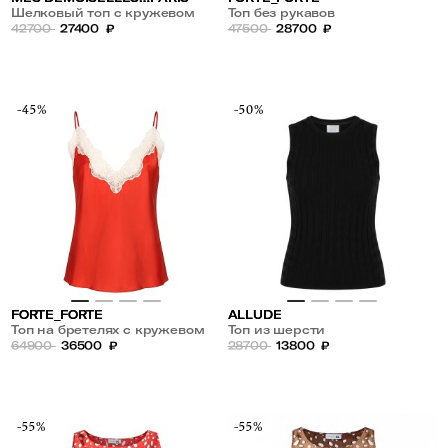
Шелковый топ с кружевом
Топ без рукавов
42700
27400
₽
47500
28700
₽
-45%
-50%
FORTE_FORTE
ALLUDE
Топ на бретелях с кружевом
Топ из шерсти
64900
36500
₽
28700
13800
₽
-55%
-55%