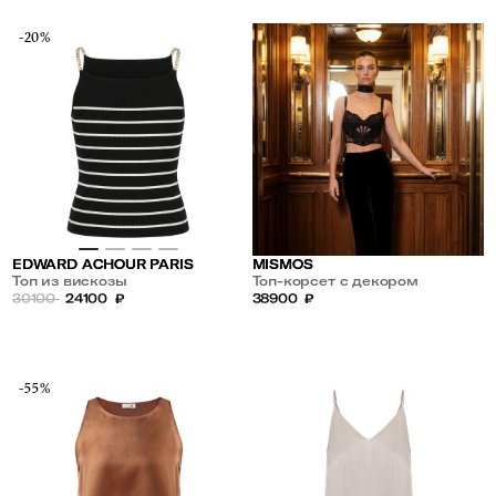
-20%
MISMOS
EDWARD ACHOUR PARIS
Топ-корсет с декором
Топ из вискозы
38900
₽
30100
24100
₽
-55%