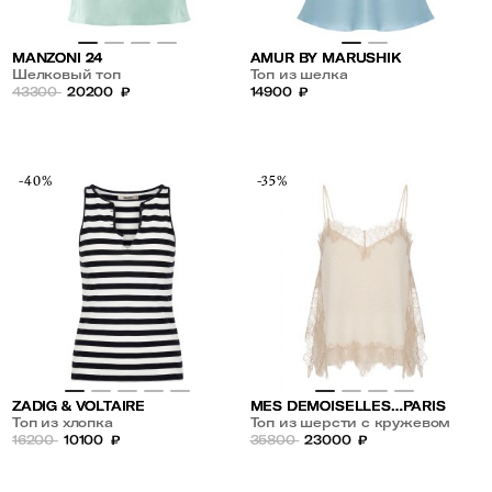
MANZONI 24
AMUR BY MARUSHIK
Шелковый топ
Топ из шелка
43300
20200
₽
14900
₽
-40%
-35%
ZADIG & VOLTAIRE
MES DEMOISELLES…PARIS
Топ из хлопка
Топ из шерсти с кружевом
16200
10100
₽
35800
23000
₽