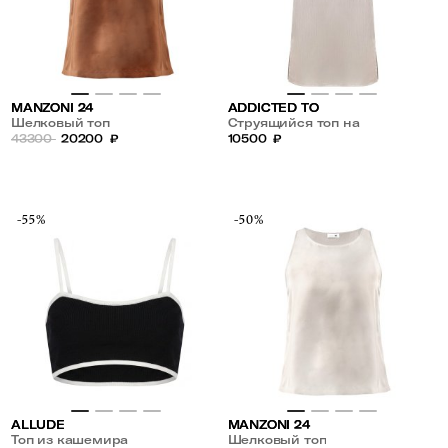
MANZONI 24
ADDICTED TO
Шелковый топ
Струящийся топ на
43300
20200
₽
бретельках
10500
₽
-55%
-50%
ALLUDE
MANZONI 24
Топ из кашемира
Шелковый топ