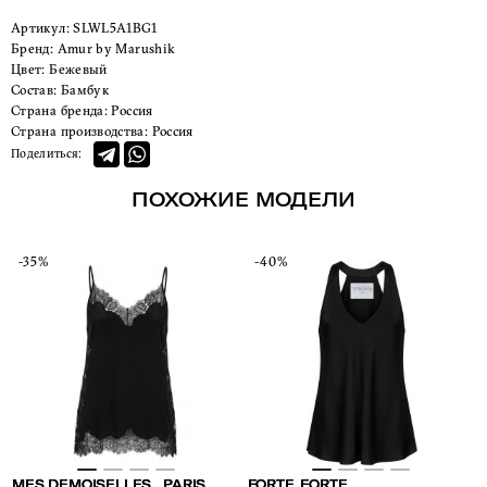
Артикул:
SLWL5A1BG1
Бренд:
Amur by Marushik
Цвет:
Бежевый
Состав:
Бамбук
Страна бренда:
Россия
Страна производства:
Россия
Поделиться:
ПОХОЖИЕ МОДЕЛИ
-35%
-40%
MES DEMOISELLES…PARIS
FORTE_FORTE