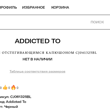
ПРОФИЛЬ
ИЗБРАННОЕ
КОРЗИНА
ПОИСК
ADDICTED TO
С ОТСТЕГИВАЮЩИМСЯ КАПЮШОНОМ
CJ061325BL
НЕТ В НАЛИЧИИ
Таблица соответствия размеров
0
0
0
икул:
CJ061325BL
нд
:
Addicted To
т
:
Черный