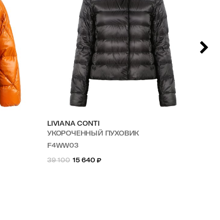
LIVIANA CONTI
LI
УКОРОЧЕННЫЙ ПУХОВИК
УК
F4WW03
F4
39 100
15 640
₽
58 