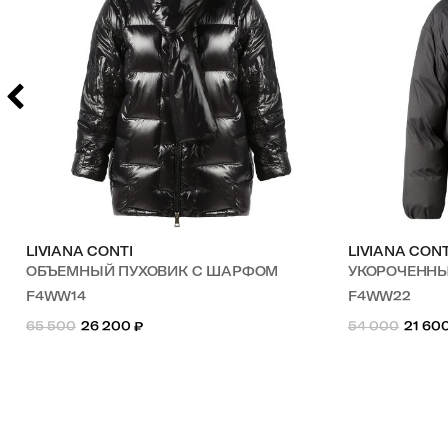
LIVIANA CONTI
LIVIANA CONT
ОБЪЕМНЫЙ ПУХОВИК С ШАРФОМ
УКОРОЧЕНН
F4WW14
F4WW22
65 500
26 200
₽
54 000
21 60