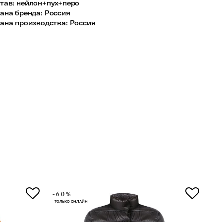
тав
:
нейлон+пух+перо
ана бренда
:
Россия
ана производства
:
Россия
-60%
-6
ТОЛЬКО ОНЛАЙН
ТОЛ