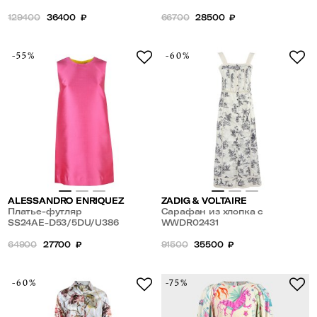
129400
36400
₽
66700
28500
₽
-55%
-60%
ALESSANDRO ENRIQUEZ
ZADIG & VOLTAIRE
Платье-футляр
Сарафан из хлопка с
SS24AE-D53/5DU/U386
кружевом
WWDR02431
64900
27700
₽
91500
35500
₽
-60%
-75%