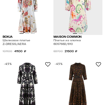
BOKJA
MAISON COMMON
Шелковое платье
Платье из хлопка
Z-DRESS/AERA
6057682/610
101100
41100
₽
93700
21500
₽
-45%
-45%