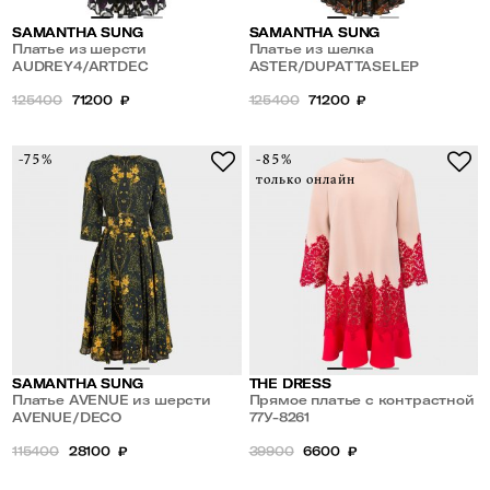
SAMANTHA SUNG
SAMANTHA SUNG
Платье из шерсти
Платье из шелка
AUDREY4/ARTDEC
ASTER/DUPATTASELEP
125400
71200
₽
125400
71200
₽
-75%
-85%
только онлайн
SAMANTHA SUNG
THE DRESS
Платье AVENUE из шерсти
Прямое платье с контрастной
AVENUE/DECO
отделкой из кружева
77У-8261
115400
28100
₽
39900
6600
₽