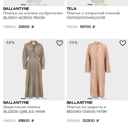
BALLANTYNE
TELA
Платье из хлопка на бретелях
Платье с открытой спиной
BLD201-KCR02-78036
010100/010440/A012
119900
33100
₽
71200
19700
₽
-50%
-75%
BALLANTYNE
BALLANTYNE
Шерстяное платье
Платье из шерсти и
BLD225-QWLA2-14199
кашемира
B1D080-12WX5-14794
118300
61600
₽
123900
33300
₽