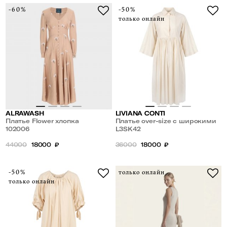
-60%
-50%
только онлайн
ALRAWASH
LIVIANA CONTI
Платье Flower хлопка
Платье over-size c широкими
102006
рукавами
L3SK42
44000
18000
₽
36000
18000
₽
-50%
только онлайн
только онлайн