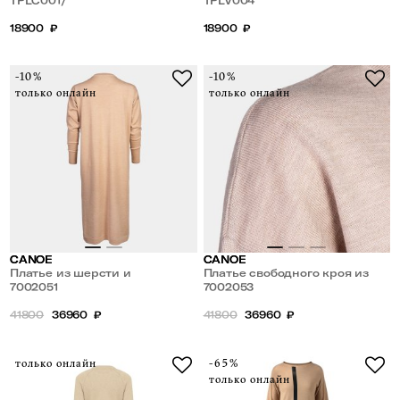
проймой
TPLC001/
вырезом
TPLV004
18900
₽
18900
₽
-10%
-10%
только онлайн
только онлайн
CANOE
CANOE
Платье из шерсти и
Платье свободного кроя из
кашемира
7002051
кашемира,шелка и шерсти
7002053
41800
36960
₽
41800
36960
₽
только онлайн
-65%
только онлайн