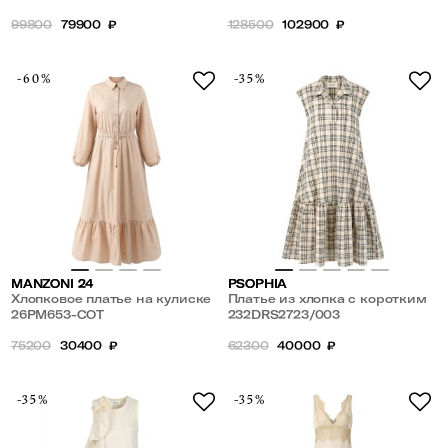
99800
79900
₽
128500
102900
₽
-60%
-35%
MANZONI 24
PSOPHIA
Хлопковое платье на кулиске
Платье из хлопка с коротким
26PM653-COT
рукавом в клетку
232DRS2723/003
75200
30400
₽
62300
40000
₽
-35%
-35%