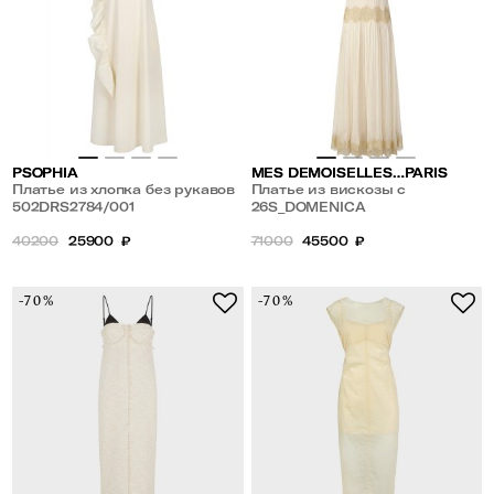
PSOPHIA
MES DEMOISELLES…PARIS
Платье из хлопка без рукавов
Платье из вискозы с
502DRS2784/001
кружевом
26S_DOMENICA
40200
25900
₽
71000
45500
₽
-70%
-70%