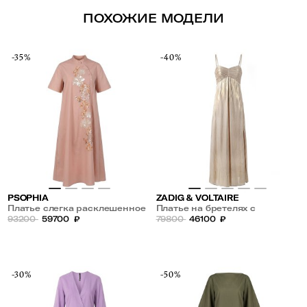
ПОХОЖИЕ МОДЕЛИ
-35%
-40%
PSOPHIA
ZADIG & VOLTAIRE
Платье слегка расклешенное
Платье на бретелях с
из хлопка с цветочной
93200
59700
₽
разрезом
79800
46100
₽
вышивкой
-30%
-50%