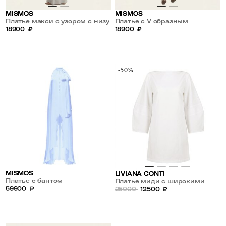
MISMOS
MISMOS
Платье макси с узором с низу
Платье с V образным
18900
₽
вырезом
18900
₽
-50%
MISMOS
LIVIANA CONTI
Платье с бантом
Платье миди с широкими
59900
₽
рукавами
25000
12500
₽