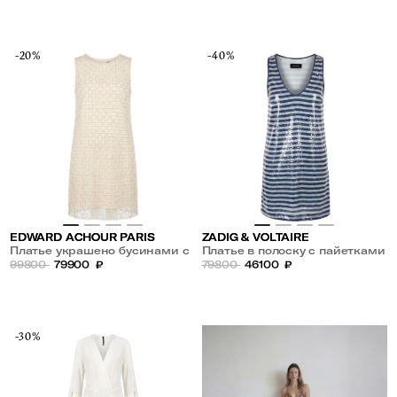
-20%
-40%
EDWARD ACHOUR PARIS
ZADIG & VOLTAIRE
Платье украшено бусинами с
Платье в полоску с пайетками
пайетками
99800
79900
₽
79800
46100
₽
-30%