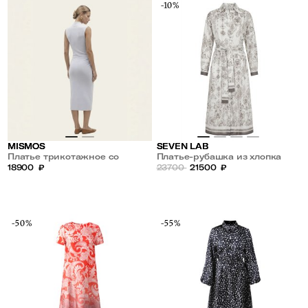
-10%
MISMOS
SEVEN LAB
Платье трикотажное со
Платье-рубашка из хлопка
сборкой
18900
₽
23700
21500
₽
-50%
-55%