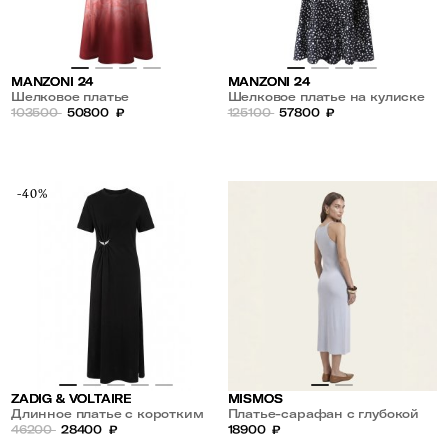
MANZONI 24
MANZONI 24
Шелковое платье
Шелковое платье на кулиске
103500
50800
₽
125100
57800
₽
-40%
ZADIG & VOLTAIRE
MISMOS
Длинное платье с коротким
Платье-сарафан с глубокой
рукавом из хлопка
46200
28400
₽
проймой
18900
₽