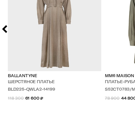
BALLANTYNE
MM6 MAISON
Й
ШЕРСТЯНОЕ ПЛАТЬЕ
ПЛАТЬЕ-РУ
BLD225-QWLA2-14199
S52CT0783/
118 300
61 600
₽
78 900
44 80