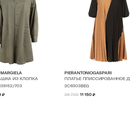
 MARGIELA
PIERANTONIOGASPARI
БАШКА ИЗ ХЛОПКА
ПЛАТЬЕ ПЛИССИРОВАННОЕ ДВУ
M35152/703
2C6303BEG
0
₽
26 700
11 150
₽