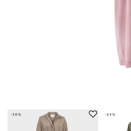
-50%
-45%