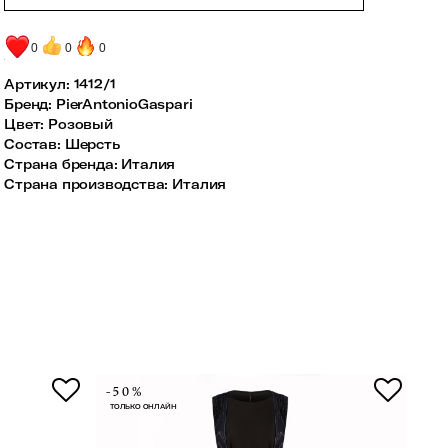
0
0
0
Артикул:
1412/1
Бренд
:
PierAntonioGaspari
Цвет
:
Розовый
Состав
:
Шерсть
Страна бренда
:
Италия
Страна производства
:
Италия
-50%
-7
ТОЛЬКО ОНЛАЙН
ТОЛ