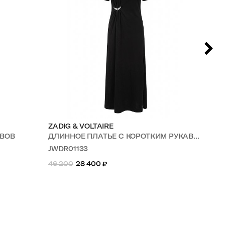
ZADIG & VOLTAIRE
ZA
АВОВ
ДЛИННОЕ ПЛАТЬЕ С КОРОТКИМ РУКАВОМ ИЗ ХЛОПКА
ПЛ
JWDR01133
W
46 200
28 400
₽
99 