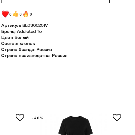
0
0
0
Артикул:
BL036525IV
Бренд
:
Addicted To
Цвет
:
Белый
Состав
:
хлопок
Страна бренда
:
Россия
Страна производства
:
Россия
-40%
-4