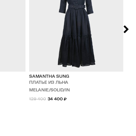
SAMANTHA SUNG
SA
ПЛАТЬЕ ИЗ ЛЬНА
ПЛ
MELANIE/SOLID/IN
ME
129 400
34 400
₽
129