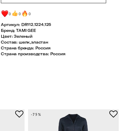
0
0
0
Артикул:
DR112.1224.125
Бренд
:
TAMI GEE
Цвет
:
Зеленый
Состав
:
шелк,эластан
Страна бренда
:
Россия
Страна производства
:
Россия
-75%
-7