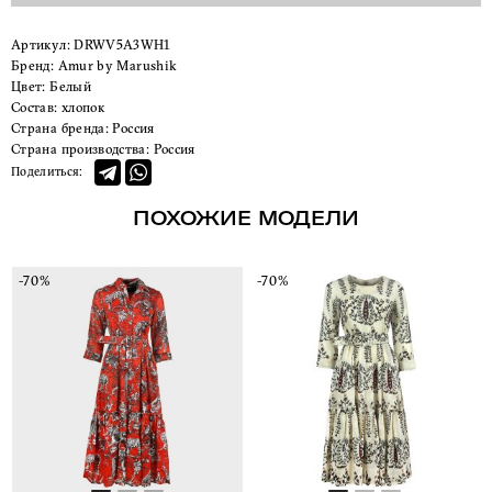
Артикул:
DRWV5A3WH1
Бренд:
Amur by Marushik
Цвет:
Белый
Состав:
хлопок
Страна бренда:
Россия
Страна производства:
Россия
Поделиться:
ПОХОЖИЕ МОДЕЛИ
-70%
-70%