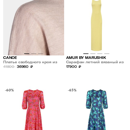
CANOE
AMUR BY MARUSHIK
Платье свободного кроя из
Сарафан летний вязаный из
кашемира,шелка и шерсти
41800
36960
₽
хлопка Сливочное Масло
17900
₽
-60%
-65%