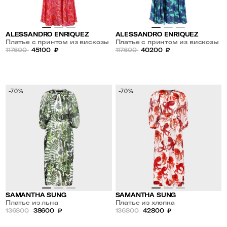
ALESSANDRO ENRIQUEZ
ALESSANDRO ENRIQUEZ
Платье с принтом из вискозы
Платье с принтом из вискозы
и шелка
117600
45100
₽
и шелка
117600
40200
₽
-70%
-70%
SAMANTHA SUNG
SAMANTHA SUNG
Платье из льна
Платье из хлопка
136800
38600
₽
136800
42800
₽