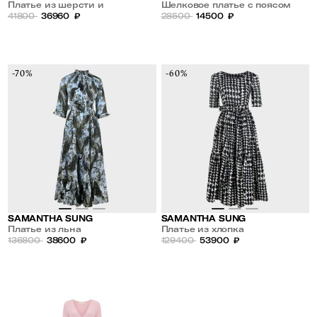
Платье из шерсти и
Шелковое платье с поясом
кашемира
41800
36960
₽
28500
14500
₽
-70%
-60%
SAMANTHA SUNG
SAMANTHA SUNG
Платье из льна
Платье из хлопка
136800
38600
₽
129400
53900
₽