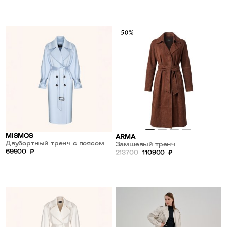
-50%
MISMOS
ARMA
Двубортный тренч с поясом
Замшевый тренч
прямого кроя
69900
₽
213700
110900
₽