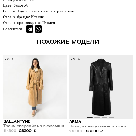
Цвет:
Золотой
Состав:
Ацетат,шелк,хлопок,акрил,полиа
Страна бренда:
Италия
Страна производства:
Италия
Поделиться:
ПОХОЖИЕ МОДЕЛИ
-75%
-70%
BALLANTYNE
ARMA
Тренч оверсайз из экозамши
Плащ из натуральной кожи
114800
26200
₽
186000
58600
₽