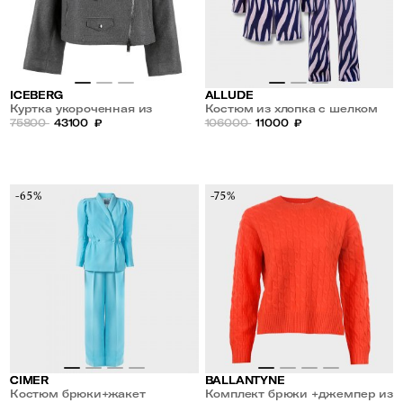
ICEBERG
ALLUDE
Куртка укороченная из
Костюм из хлопка с шелком
шерсти
75800
43100
₽
106000
11000
₽
-65%
-75%
CIMER
BALLANTYNE
Костюм брюки+жакет
Комплект брюки +джемпер из