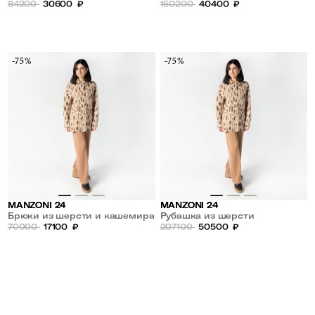
84200
30600
₽
шерсти
150200
40400
₽
-75%
-75%
MANZONI 24
MANZONI 24
Брюки из шерсти и кашемира
Рубашка из шерсти
70000
17100
₽
207100
50500
₽