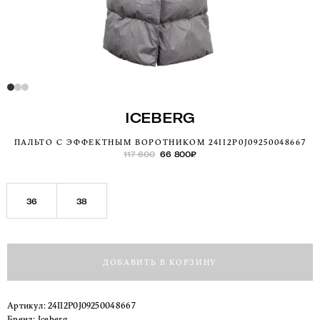
ICEBERG
ПАЛЬТО С ЭФФЕКТНЫМ ВОРОТНИКОМ 24II2P0J09250048667
117 600
66 800
₽
36
38
ДОБАВИТЬ В КОРЗИНУ
Артикул:
24II2P0J09250048667
Бренд:
Iceberg