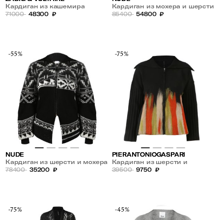
Кардиган из кашемира
Кардиган из мохера и шерсти
71000
48300
₽
в пайетках
85400
54800
₽
-55%
-75%
NUDE
PIERANTONIOGASPARI
Кардиган из шерсти и мохера
Кардиган из шерсти и
на молнии
78400
35200
₽
кашемира
39500
9750
₽
-75%
-45%