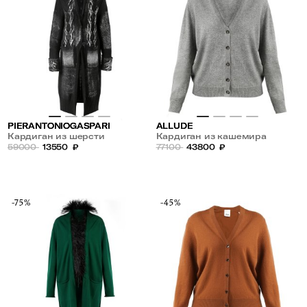
PIERANTONIOGASPARI
ALLUDE
Кардиган из шерсти
Кардиган из кашемира
59000
13550
₽
77100
43800
₽
-75%
-45%