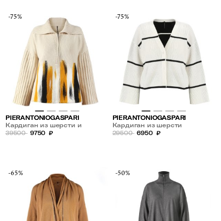
-75%
-75%
PIERANTONIOGASPARI
PIERANTONIOGASPARI
Кардиган из шерсти и
Кардиган из шерсти
кашемира
39500
9750
₽
29500
6950
₽
-65%
-50%