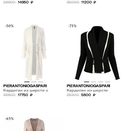
29900
14950
₽
25000
11200
₽
-50%
-75%
PIERANTONIOGASPARI
PIERANTONIOGASPARI
Кардиган из шерсти с
Кардиган из шерсти
накладными карманами
35500
17750
₽
25300
5800
₽
-65%