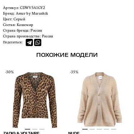
Артикул:
CDWV5A1GY2
Бренд:
Amur by Marushik
Цвет:
Серый
Состав:
Кашемир
Страна бренда:
Россия
Страна производства:
Россия
Поделиться:
ПОХОЖИЕ МОДЕЛИ
-30%
-35%
ZADIG & VOLTAIRE
NUDE