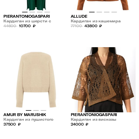
PIERANTONIOGASPARI
ALLUDE
Кардиган из шерсти с
Кардиган из кашемира
карманами
44600
10700
₽
77100
43800
₽
AMUR BY MARUSHIK
PIERANTONIOGASPARI
Кардиган из пушистого
Кардиган из вискозы
кашемира
37500
₽
24000
₽