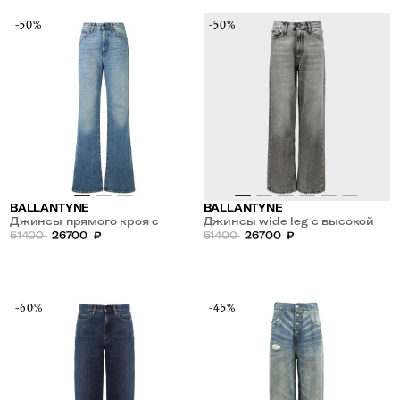
-50%
-50%
BALLANTYNE
BALLANTYNE
Джинсы прямого кроя с
Джинсы wide leg с высокой
высокой посадкой
51400
26700
₽
посадкой
51400
26700
₽
-60%
-45%