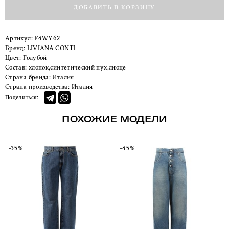
ДОБАВИТЬ В КОРЗИНУ
Артикул:
F4WY62
Бренд:
LIVIANA CONTI
Цвет:
Голубой
Состав:
хлопок,синтетический пух,лиоце
Страна бренда:
Италия
Страна производства:
Италия
Поделиться:
ПОХОЖИЕ МОДЕЛИ
-35%
-45%