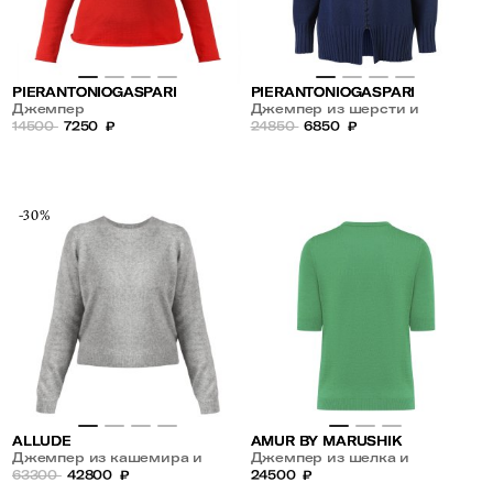
PIERANTONIOGASPARI
PIERANTONIOGASPARI
Джемпер
Джемпер из шерсти и
14500
7250
₽
кашемира
24850
6850
₽
-30%
ALLUDE
AMUR BY MARUSHIK
Джемпер из кашемира и
Джемпер из шелка и
шелка
63300
42800
₽
кашемира с коротким
24500
₽
рукавом