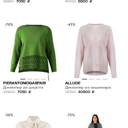
19950
7050
₽
19700
5600
₽
-70%
-45%
PIERANTONIOGASPARI
ALLUDE
Джемпер из шерсти
Джемпер из кашемира
23500
7050
₽
72100
40900
₽
-30%
-75%