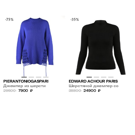
-75%
-35%
PIERANTONIOGASPARI
EDWARD ACHOUR PARIS
Джемпер из шерсти
Шерстяной джемпер со
29500
7900
₽
стразами
38800
24900
₽