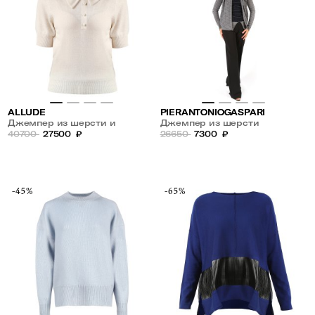
ALLUDE
PIERANTONIOGASPARI
Джемпер из шерсти и
Джемпер из шерсти
кашемира с бантом
40700
27500
₽
26650
7300
₽
-45%
-65%