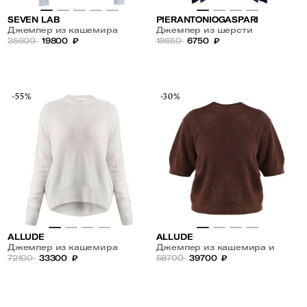
SEVEN LAB
PIERANTONIOGASPARI
Джемпер из кашемира
Джемпер из шерсти
35600
19800
₽
19650
6750
₽
-55%
-30%
ALLUDE
ALLUDE
Джемпер из кашемира
Джемпер из кашемира и
72100
33300
₽
шелка
58700
39700
₽