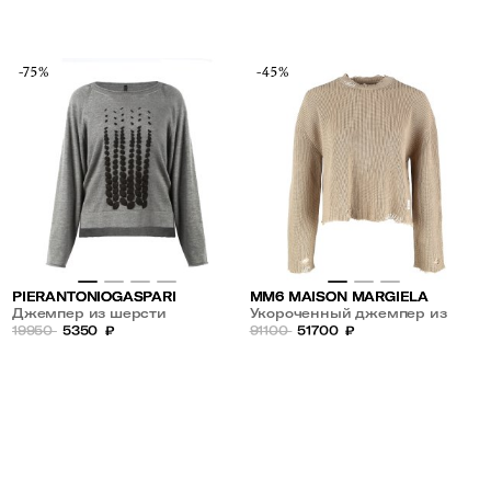
-75%
-45%
PIERANTONIOGASPARI
MM6 MAISON MARGIELA
Джемпер из шерсти
Укороченный джемпер из
19950
5350
₽
хлопка
91100
51700
₽