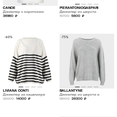
CANOE
PIERANTONIOGASPARI
Джемпер с короткими
Джемпер из шерсти
рукавами из кашемира
36960
₽
19700
5600
₽
-60%
-75%
LIVIANA CONTI
BALLANTYNE
Джемпер из кашемира
Джемпер из шерсти и
35000
14000
₽
кашемира
98100
26300
₽