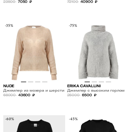
23500
7050
₽
72100
40900
₽
-35%
-75%
NUDE
ERIKA CAVALLINI
Джемпер из мохера и шерсти
Джемпер с высоким горлом
с пайетками
68000
43600
₽
из шерсти
25000
6500
₽
-60%
-45%