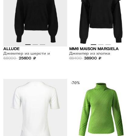
ALLUDE
MM6 MAISON MARGIELA
Джемпер из шерсти и
Джемпер из хлопка
кашемира
68000
25600
₽
68400
38900
₽
-70%