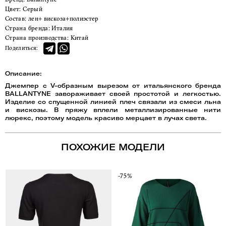
Цвет:
Серый
Состав:
лен+ вискоза+полиэстер
Страна бренда:
Италия
Страна производства:
Китай
Поделиться:
Описание:
Джемпер с V-образным вырезом от итальянского бренда
BALLANTYNE завораживает своей простотой и легкостью.
Изделие со спущенной линией плеч связали из смеси льна
и вискозы. В пряжу вплели металлизированные нити
люрекс, поэтому модель красиво мерцает в лучах света.
ПОХОЖИЕ МОДЕЛИ
-75%