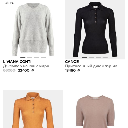
-60%
LIVIANA CONTI
CANOE
Джемпер из кашемира
Приталенный джемпер из
56000
22400
₽
шерсти и шелка
18480
₽