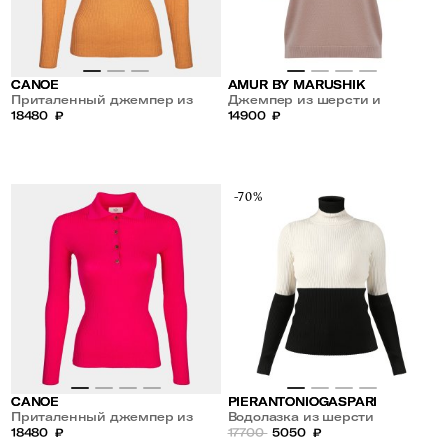
CANOE
AMUR BY MARUSHIK
Приталенный джемпер из
Джемпер из шерсти и
шерсти и шелка
18480
₽
кашемира с коротким
14900
₽
рукавом
-70%
CANOE
PIERANTONIOGASPARI
Приталенный джемпер из
Водолазка из шерсти
шерсти и шелка
18480
₽
17700
5050
₽