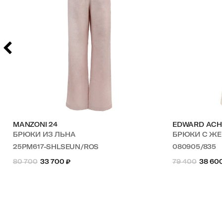
MANZONI 24
EDWARD ACH
БРЮКИ ИЗ ЛЬНА
БРЮКИ С ЖЕМ
25PM617-SHLSEUN/ROS
080905/835
80 700
33 700
₽
79 400
38 60