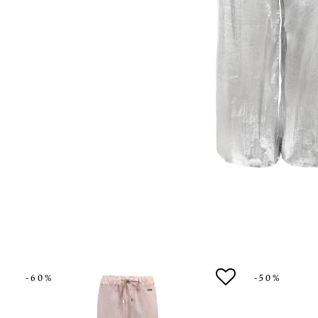
-60%
-50%