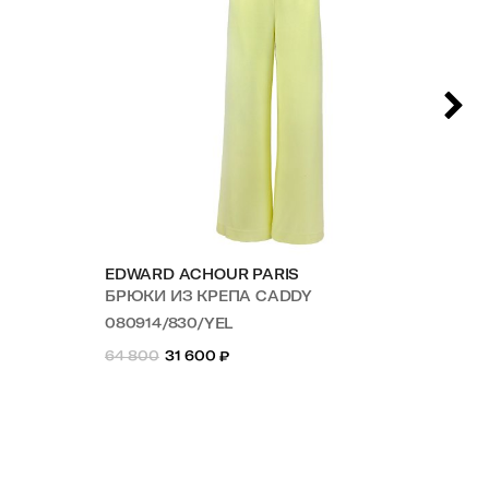
EDWARD ACHOUR PARIS
AL
БРЮКИ ИЗ КРЕПА CADDY
БР
080914/830/YEL
SS
64 800
31 600
₽
54 