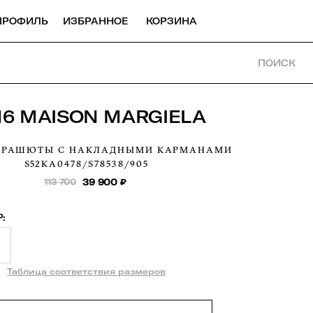
ПРОФИЛЬ
ИЗБРАННОЕ
КОРЗИНА
ПОИСК
6 MAISON MARGIELA
АРАШЮТЫ С НАКЛАДНЫМИ КАРМАНАМИ
S52KA0478/S78538/905
113 700
39 900
₽
:
Таблица соответствия размеров