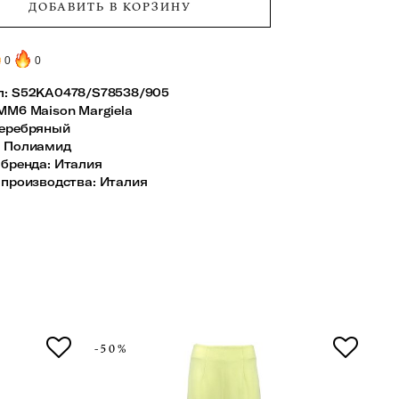
ДОБАВИТЬ В КОРЗИНУ
0
0
л:
S52KA0478/S78538/905
MM6 Maison Margiela
еребряный
:
Полиамид
 бренда
:
Италия
 производства
:
Италия
-50%
-5