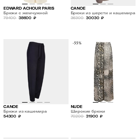
EDWARD ACHOUR PARIS
CANOE
Брюки с жемчужной
Брюки из шерсти и кашемира
отделкой на талии
79400
38600
₽
36300
30030
₽
-55%
CANOE
NUDE
Брюки из кашемира
Широкие брюки
54300
₽
70200
31900
₽