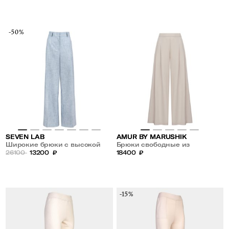
-50%
SEVEN LAB
AMUR BY MARUSHIK
Широкие брюки с высокой
Брюки свободные из
посадкой
26100
13200
₽
премиального льна Нежный
18400
₽
Беж
-15%