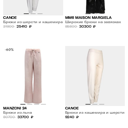
CANOE
MM6 MAISON MARGIELA
Брюки из шерсти и кашемира
Широкие брюки на завязках
31900
25410
₽
из экокожи
85800
30300
₽
-60%
MANZONI 24
CANOE
Брюки из льна
Брюки из кашемира и шерсти
80700
33700
₽
9240
₽