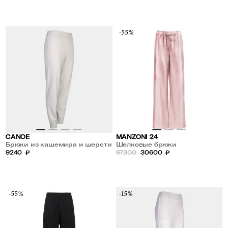
-55%
CANOE
MANZONI 24
Брюки из кашемира и шерсти
Шелковые брюки
9240
₽
67300
30600
₽
-55%
-15%