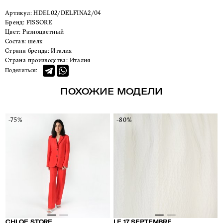
Артикул:
HDEL02/DELFINA2/04
Бренд:
FISSORE
Цвет:
Разноцветный
Состав:
шелк
Страна бренда:
Италия
Страна производства:
Италия
Поделиться:
ПОХОЖИЕ МОДЕЛИ
-75%
-80%
CHLOE STORE
LE 17 SEPTEMBRE