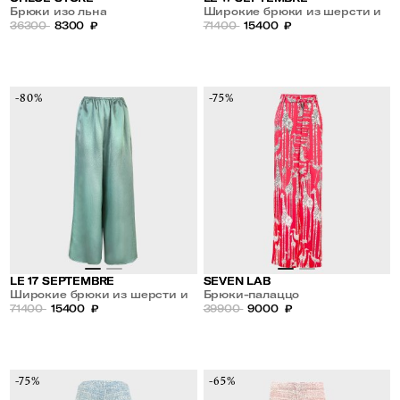
Брюки изо льна
Широкие брюки из шерсти и
36300
8300
₽
шелка
71400
15400
₽
-80%
-75%
LE 17 SEPTEMBRE
SEVEN LAB
Широкие брюки из шерсти и
Брюки-палаццо
шелка
71400
15400
₽
39900
9000
₽
-75%
-65%