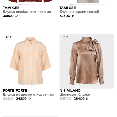
TAMI GEE
TAMI GEE
Блузка свободного кроя из
Блузка с драпировкой
вискозы
39500
₽
52500
₽
-45%
-75%
FORTE_FORTE
N_8 MILANO
Блузка из шелка с коротким
Шелковая блузка
рукавом
63300
34200
₽
105700
28400
₽