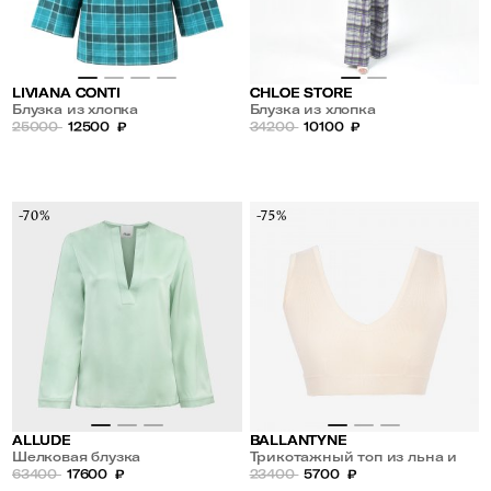
LIVIANA CONTI
CHLOE STORE
Блузка из хлопка
Блузка из хлопка
25000
12500
₽
34200
10100
₽
-70%
-75%
ALLUDE
BALLANTYNE
Шелковая блузка
Трикотажный топ из льна и
63400
17600
₽
хлопка
23400
5700
₽