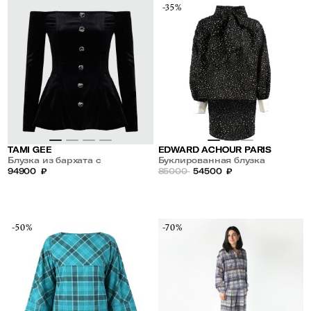
-35%
TAMI GEE
EDWARD ACHOUR PARIS
Блузка из бархата с
Буклированная блузка
открытыми плечами
94900
₽
удлиненная сзади
85000
54500
₽
-50%
-70%