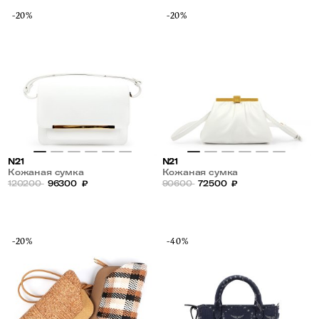
-20%
-20%
N21
N21
Кожаная сумка
Кожаная сумка
120200
96300
₽
90600
72500
₽
-20%
-40%