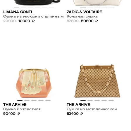
LIVIANA CONTI
ZADIG & VOLTAIRE
Сумка из экокожи с длинным
Кожаная сумка
ремешком
20000
10000
₽
82800
50800
₽
THE ARHIVE
THE ARHIVE
Сумка из текстиля
Сумка из металлической
50400
₽
кольчуги
82400
₽