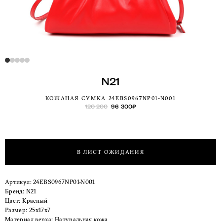
N21
КОЖАНАЯ СУМКА 24EBS0967NP01-N001
120 200
96 300
₽
В ЛИСТ ОЖИДАНИЯ
Артикул:
24EBS0967NP01-N001
Бренд:
N21
Цвет:
Красный
Размер:
25x17x7
Материал верха:
Натуральная кожа