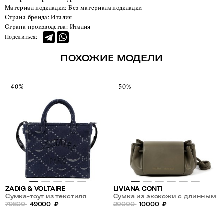
Материал подкладки:
Без материала подкладки
Страна бренда:
Италия
Страна производства:
Италия
Поделиться:
ПОХОЖИЕ МОДЕЛИ
-40%
-50%
ZADIG & VOLTAIRE
LIVIANA CONTI
Сумка-тоут из текстиля
Сумка из экокожи с длинным
79800
49000
₽
ремнем
20000
10000
₽