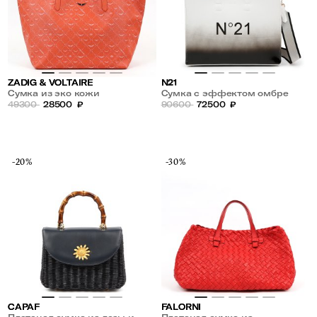
ZADIG & VOLTAIRE
N21
Сумка из эко кожи
Сумка с эффектом омбре
49300
28500
₽
90600
72500
₽
-20%
-30%
CAPAF
FALORNI