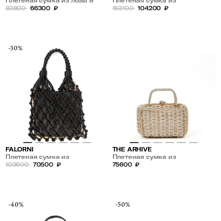
Плетеная сумка из лозы и
Плетеная сумка из
кожи
82800
66300
₽
натуральной кожи
153100
104200
₽
-30%
FALORNI
THE ARHIVE
Плетеная сумка из
Плетеная сумка из
натуральной кожи
103500
70500
₽
металлической проволоки
75600
₽
-40%
-50%