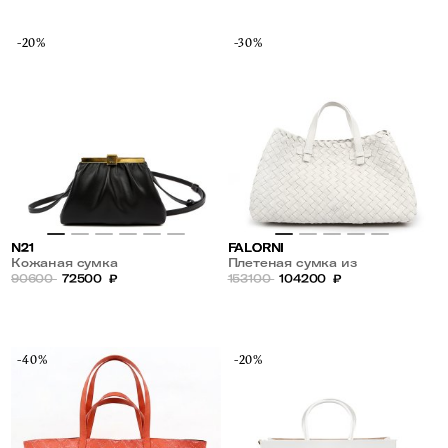
-20%
-30%
N21
FALORNI
Кожаная сумка
Плетеная сумка из
90600
72500
₽
натуральной кожи
153100
104200
₽
-40%
-20%