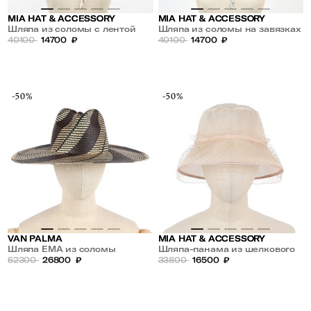
MIA HAT & ACCESSORY
MIA HAT & ACCESSORY
Шляпа из соломы с лентой
Шляпа из соломы на завязках
40100
14700
₽
40100
14700
₽
-50%
-50%
VAN PALMA
MIA HAT & ACCESSORY
Шляпа EMA из соломы
Шляпа-панама из шелкового
52300
26800
₽
органди с вуалью
33800
16500
₽