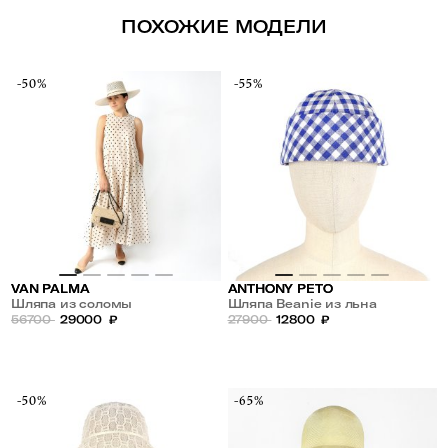
ПОХОЖИЕ МОДЕЛИ
-50%
-55%
VAN PALMA
ANTHONY PETO
Шляпа из соломы
Шляпа Beanie из льна
56700
29000
₽
27900
12800
₽
-50%
-65%