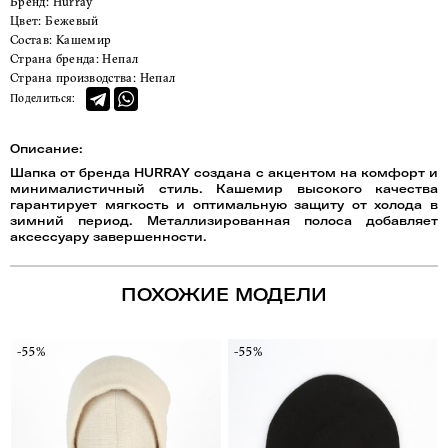
Бренд:
Hurray
Цвет:
Бежевый
Состав:
Кашемир
Страна бренда:
Непал
Страна производства:
Непал
Поделиться:
Описание:
Шапка от бренда HURRAY создана с акцентом на комфорт и
минималистичный стиль. Кашемир высокого качества
гарантирует мягкость и оптимальную защиту от холода в
зимний период. Металлизированная полоса добавляет
аксессуару завершенности.
ПОХОЖИЕ МОДЕЛИ
-55%
-55%