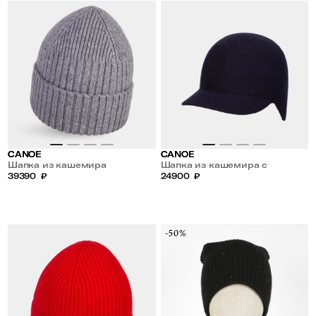
CANOE
CANOE
Шапка из кашемира
Шапка из кашемира с
39390
₽
козырьком
24900
₽
-50%