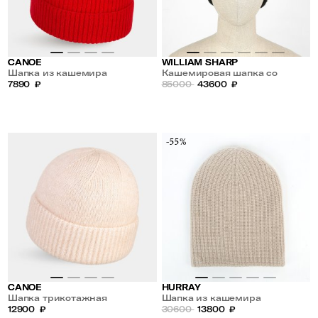
CANOE
WILLIAM SHARP
Шапка из кашемира
Кашемировая шапка со
7890
₽
стразами Swarovski
85000
43600
₽
-55%
CANOE
HURRAY
Шапка трикотажная
Шапка из кашемира
12900
₽
30600
13800
₽