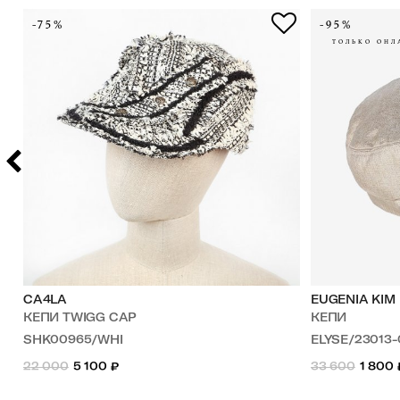
-75%
-95%
ТОЛЬКО ОНЛ
CA4LA
EUGENIA KIM
КЕПИ TWIGG CAP
КЕПИ
SHK00965/WHI
ELYSE/23013-
22 000
5 100
₽
33 600
1 800