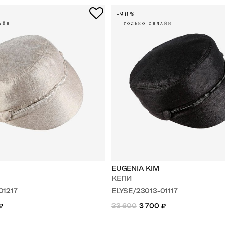
-90%
АЙН
ТОЛЬКО ОНЛАЙН
EUGENIA KIM
КЕПИ
01217
ELYSE/23013-01117
₽
33 600
3 700
₽