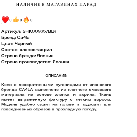
НАЛИЧИЕ В МАГАЗИНАХ ПАРАД
0
0
0
Артикул:
SHK00965/BLK
Бренд
:
Ca4la
Цвет
:
Черный
Состав
:
хлопок+акрил
Страна бренда
:
Япония
Страна производства
:
Япония
ОПИСАНИЕ:
Кепи с декоративными пуговицами от японского
бренда CA4LA выполнено из плотного смесового
материала на основе хлопка и акрила. Ткань
имеет выраженную фактуру с легким ворсом.
Модель удобно сидит на голове и подходит для
повседневных образов в прохладную погоду.