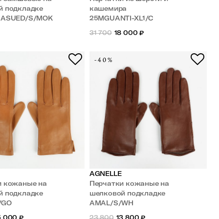
й подкладке
кашемира
NASUED/S/MOK
25MGUANTI-XL1/C
31 700
18 000
₽
-40%
AGNELLE
и кожаные на
Перчатки кожаные на
й подкладке
шелковой подкладке
/GO
AMAL/S/WH
5 000
₽
23 800
13 800
₽