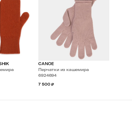
SHIK
CANOE
шемира
Перчатки из кашемира
6924694
7 500
₽