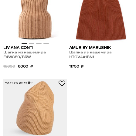
AMUR BY MARUSHIK
LIVIANA CONTI
Шапка из кашемира
Шапка из кашемира
HTCV4A1BN1
F4WC80/BRW
11750
₽
15000
6000
₽
только онлайн