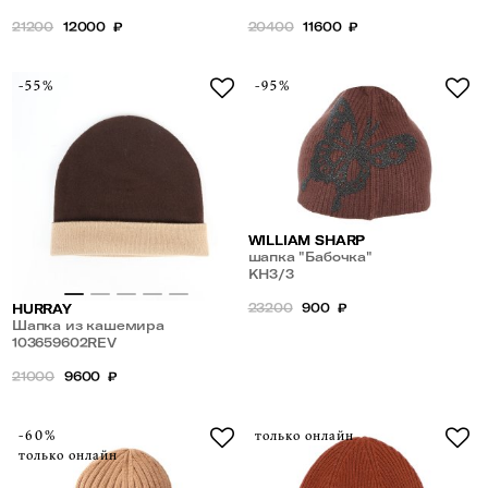
21200
12000
₽
20400
11600
₽
-55%
-95%
WILLIAM SHARP
шапка "Бабочка"
KH3/3
23200
900
₽
HURRAY
Шапка из кашемира
103659602REV
21000
9600
₽
-60%
только онлайн
только онлайн