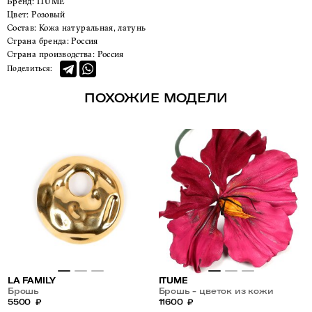
Бренд:
ITUME
Цвет:
Розовый
Состав:
Кожа натуральная, латунь
Страна бренда:
Россия
Страна производства:
Россия
Поделиться:
ПОХОЖИЕ МОДЕЛИ
LA FAMILY
ITUME
Брошь
Брошь - цветок из кожи
5500
₽
11600
₽