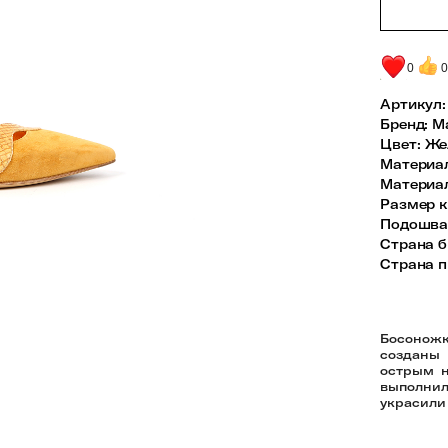
0
Артикул:
Бренд
:
Ma
Цвет
:
Же
Материа
Материа
Размер к
Подошв
Страна б
Страна п
Босонож
созданы
острым н
выполнил
украсили