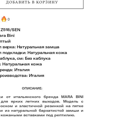
ДОБАВИТЬ В КОРЗИНУ
0
0
Z518/SEN
ra Bini
лтый
л верха
:
Натуральная замша
л подкладки
:
Натуральная кожа
аблука, см
:
Без каблука
а
:
Натуральная кожа
ренда
:
Италия
роизводства
:
Италия
ОПИСАНИЕ:
ки от итальянского бренда MARA BINI
 для ярких летних выходов. Модель с
оском и эластичной резинкой на пятке
и из натуральной бархатистой замши и
 кожаными вставками под рептилию.