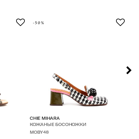
-50%
-5
CHIE MIHARA
CH
КОЖАНЫЕ БОСОНОЖКИ
З
MOBY48
HE